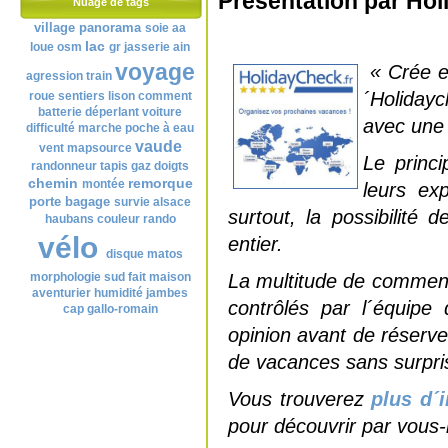
Présentation par Ho
Nuage de tags
village
panorama
soie
aa
lac
loue
osm
gr
jasserie
ain
voyage
« Crée e
agression
train
´Holiday
roue
sentiers
lison
comment
batterie
déperlant
voiture
avec une 
difficulté
marche
poche à eau
vaude
vent
mapsource
Le princi
randonneur
tapis
gaz
doigts
chemin
remorque
montée
leurs ex
porte bagage
survie
alsace
surtout, la possibilité
haubans
couleur
rando
vélo
entier.
disque
matos
morphologie
sud
fait maison
La multitude de comment
aventurier
humidité
jambes
contrôlés par l´équipe
cap
gallo-romain
opinion avant de réserve
de vacances sans surpri
Vous trouverez
plus d´i
pour découvrir par vou