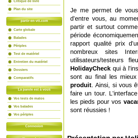
Critique de livre
Je me permet de vous f
Plan du site
d'entre vous, au mome
partir-en-vtt.com
partir et surtout comm
Carte globale
période économiquement 
Balades
rapport qualité prix d'
Périples
nombreux sites Inte
Test de matériel
utilisateurs/testeurs 
Entretien du matériel
HolidayCheck
qui à l'in
Dossiers
sont au final les mieu
Comparatifs
produit
. Ainsi, si vous 
La parole est à vous
faire un tour. L'interfa
Vos tests de matos
les pieds pour vos
vaca
Vos balades
sont réussies !
Vos périples
Connexion