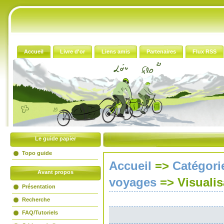
Accueil
Livre d'or
Liens amis
Partenaires
Flux RSS
Le guide papier
Topo guide
Accueil
=>
Catégori
Avant propos
voyages
=>
Visualis
Présentation
Recherche
FAQ/Tutoriels