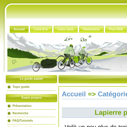
Accueil
Livre d'or
Liens amis
Partenaires
Flux RSS
Le guide papier
Topo guide
Accueil
=>
Catégori
Avant propos
Présentation
Lapierre p
Recherche
FAQ/Tutoriels