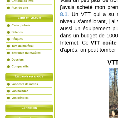
Voilà un peu plus de tro
Critique de livre
j'avais acheté mon prem
Plan du site
8.1
. Un VTT qui a su m
partir-en-vtt.com
niveau s'améliorant, j'ai
Carte globale
aussi un équipement pl
Balades
dans un budget de 1000
Périples
Internet. Ce
VTT coûte 
Test de matériel
d'après, on peut tomber 
Entretien du matériel
Dossiers
VTT
Comparatifs
La parole est à vous
Vos tests de matos
Vos balades
Vos périples
Connexion