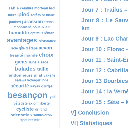
Nuage de tags
sable
led
ceinture
morteau
Jour 7 : Trailus 
pied
mural
forêts
or blanc
Jour 8 : Le Sau
jurassien
jambes
freins
km
mont-blanc
boueux
air
humidité
optimus
léman
Jour 9 : Lac Cha
avantages
résistance
aevon
Jour 10 : Florac
soie
gîte d'étape
choix
beauté
monde
Jour 11 : Saint-É
gants
laine
alsace
balades
taille
Jour 12 : Cabrill
randonneurs
pilat
yaksite
Jour 13 Dourbies
salewa
voyager
inde
sécurité
gorge
kayak
Jour 14 : la Ver
besançon
yak
Jour 15 : Sète – 
vététiste
axiom
liberté
cycliste
drift hd
V] Conclusion
orientation
sainte-croix
spot
bretelles
VI] Statistiques