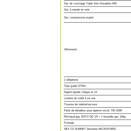
Sac de couchage Triple Zéro Ansabère 600
Sac à viande en soie
Sac compression exped
Vêtements
1 téléphone
Topo guide GTMC
Argent liquide chèque et cb
Lunette de soleil à sa vue
Trousse de toilette/secours
Patte de dérailleur pour lapierre tecnic 700 2009
Réchaud gaz SOTO OD 1R + 1 bouteille gaz 100g
Frontale
SEA TO SUMMIT Serviette MICROFIBRE