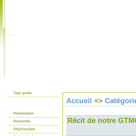
Accueil
Livre d'or
Liens amis
Partenaires
Flux RSS
Le guide papier
Topo guide
Accueil
=>
Catégori
Avant propos
Présentation
Récit de notre GTM
Recherche
FAQ/Tutoriels