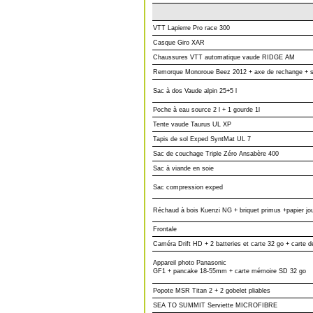
VTT Lapierre Pro race 300
Casque Giro XAR
Chaussures VTT automatique vaude RIDGE AM
Remorque Monoroue Beez 2012 + axe de rechange + 
Sac à dos Vaude alpin 25+5 l
Poche à eau source 2 l + 1 gourde 1l
Tente vaude Taurus UL XP
Tapis de sol Exped SyntMat UL 7
Sac de couchage Triple Zéro Ansabère 400
Sac à viande en soie
Sac compression exped
Réchaud à bois Kuenzi NG + briquet primus +papier jou
Frontale
Caméra Drift HD + 2 batteries et carte 32 go + carte d
Appareil photo Panasonic
GF1 + pancake 18-55mm + carte mémoire SD 32 go
Popote MSR Titan 2 + 2 gobelet pliables
SEA TO SUMMIT Serviette MICROFIBRE