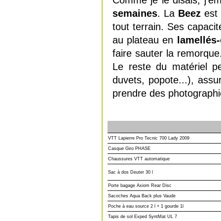
semaines
. La
Beez
est 
tout terrain. Ses capaci
au plateau en
lamellés-
faire sauter la remorque
Le reste du matériel 
duvets, popote...), assu
prendre des photographie
VTT Lapierre Pro Tecnic 700 Lady 2009
Casque Giro PHASE
Chaussures VTT automatique
Sac à dos Deuter 30 l
Porte bagage Axiom Rear Disc
Sacoches Aqua Back plus Vaude
Poche à eau source 2 l + 1 gourde 1l
Tapis de sol Exped SyntMat UL 7