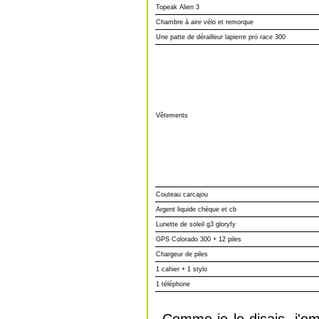
Topeak Alien 3
Chambre à aire vélo et remorque
Une patte de dérailleur lapierre pro race 300
Vêtements
Couteau carcajou
Argent liquide chèque et cb
Lunette de soleil g3 gloryfy
GPS Colorado 300 + 12 piles
Chargeur de piles
1 cahier + 1 stylo
1 téléphone
Comme je le disais, j'e