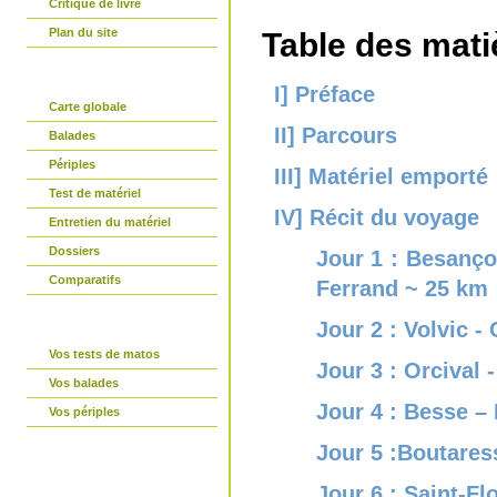
Critique de livre
Plan du site
Table des mati
partir-en-vtt.com
I] Préface
Carte globale
II] Parcours
Balades
Périples
III] Matériel emporté
Test de matériel
IV] Récit du voyage
Entretien du matériel
Dossiers
Jour 1 : Besanço
Comparatifs
Ferrand ~ 25 km
La parole est à vous
Jour 2 : Volvic -
Vos tests de matos
Jour 3 : Orcival 
Vos balades
Jour 4 : Besse –
Vos périples
Jour 5 :Boutares
Connexion
Jour 6 : Saint-Fl