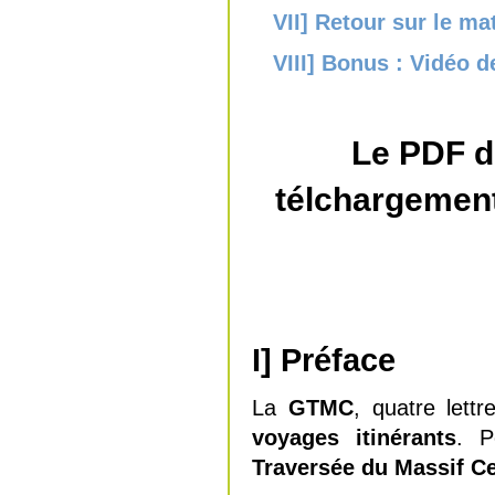
VII] Retour sur le ma
VIII] Bonus : Vidéo 
Le PDF de
télchargemen
I] Préface
La
GTMC
, quatre lett
voyages
itinérants
. P
Traversée du Massif Ce