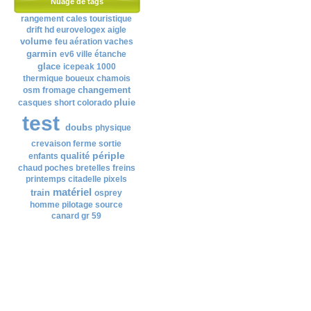
Nuage de tags
rangement
cales
touristique
drift hd
eurovelogex
aigle
volume
feu
aération
vaches
garmin
ev6
ville
étanche
glace
icepeak 1000
thermique
boueux
chamois
changement
osm
fromage
pluie
casques
short
colorado
test
doubs
physique
crevaison
ferme
sortie
périple
qualité
enfants
chaud
poches
bretelles
freins
printemps
citadelle
pixels
matériel
train
osprey
homme
pilotage
source
canard
gr 59