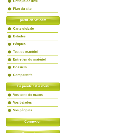
Critique de livre
Plan du site
partir-en-vtt.com
Carte globale
Balades
Périples
Test de matériel
Entretien du matériel
Dossiers
Comparatifs
La parole est à vous
Vos tests de matos
Vos balades
Vos périples
Connexion