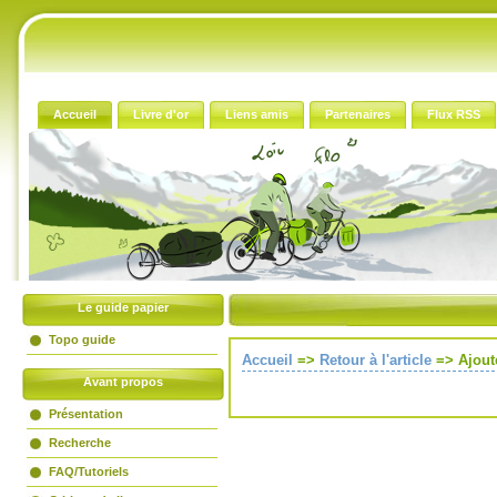
Accueil
Livre d'or
Liens amis
Partenaires
Flux RSS
Le guide papier
Topo guide
Accueil
=>
Retour à l'article
=>
Ajout
Avant propos
Présentation
Recherche
FAQ/Tutoriels