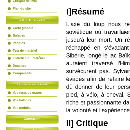
Critique de livre
Plan du site
I]Résumé
partir-en-vtt.com
L'axe du loup nous re
Carte globale
soviétique où travaill
Balades
jusqu'à leur mort. Un r
Périples
réchappé en s'évadant d
Test de matériel
Sibérie, longé le lac Baïk
Entretien du matériel
auraient traversé l’Hi
Dossiers
survécurent pas. Sylvai
Comparatifs
évadés afin de refaire 
La parole est à vous
dû donner de leur perso
Vos tests de matos
pied, à vélo, à cheval
Vos balades
riche et passionnante da
Vos périples
la volonté et l'expérienc
Connexion
II] Critique