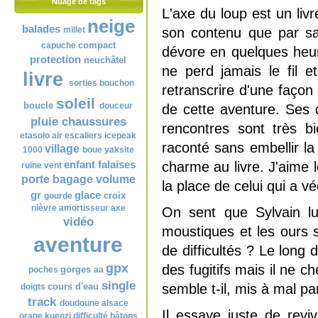
Nuage de tags
L'axe du loup est un liv
neige
balades
millet
son contenu que par sa q
compact
capuche
dévore en quelques heur
protection
neuchâtel
ne perd jamais le fil e
livre
sorties
bouchon
retranscrire d'une façon c
soleil
boucle
douceur
de cette aventure. Ses d
pluie
chaussures
rencontres sont très b
etasolo
air
escaliers
icepeak
raconté sans embellir la
village
1000
boue
yaksite
enfant
falaises
charme au livre. J'aime le
ruine
vent
porte bagage
volume
la place de celui qui a vé
gr
glace
croix
gourde
nièvre
amortisseur
axe
On sent que Sylvain lu
vidéo
moustiques et les ours so
aventure
de difficultés ? Le long
gpx
des fugitifs mais il ne ch
gorges
poches
aa
single
cours d'eau
semble t-il, mis à mal pa
doigts
track
doudoune
alsace
Il essaye juste de revi
orage
kuenzi
difficulté
bâtons