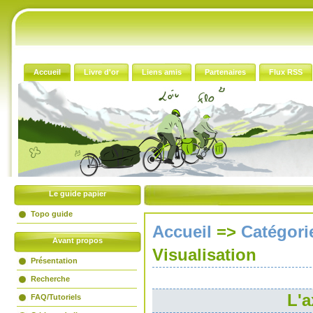
Accueil
Livre d'or
Liens amis
Partenaires
Flux RSS
Le guide papier
Topo guide
Accueil
=>
Catégori
Avant propos
Visualisation
Présentation
Recherche
L'a
FAQ/Tutoriels