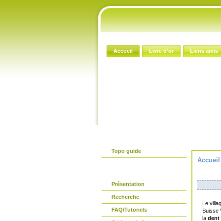
Accueil
Livre d'or
Liens amis
Le guide papier
Topo guide
Accueil
Avant propos
Présentation
Recherche
Le villa
FAQ/Tutoriels
Suisse 
la
dent