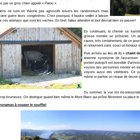
lés par un gros chien appelé « Patou ».
ens ne sont en théorie pas agressifs envers les randonneurs mais
cient guère leurs congénères. C'est pourquoi, il faudra veiller à laisser
le ces animaux que sont les vaches. En bref, faites attention et tout devrait bien se passer!
En continuant, le chemin se transf
grosse montée se présente. Un p
cause, très certainement, de ce pour
et retournent sans souci un bonjour e
Puis arrivés au lieu dit du «
chalet d
antenne synonyme de l'ascension f
portion puisqu'il est possible d'arriv
voyons des personnes monter en tongs
voyons aussi des vététistes. Ce pa
même si parfois on risque de devoir p
Du sommet, la vue est incontournab
trop brumeuse. On distingue quand bien même le Mont-Blanc qui prône fièrement sa place le l
noramas à couper le souffle!