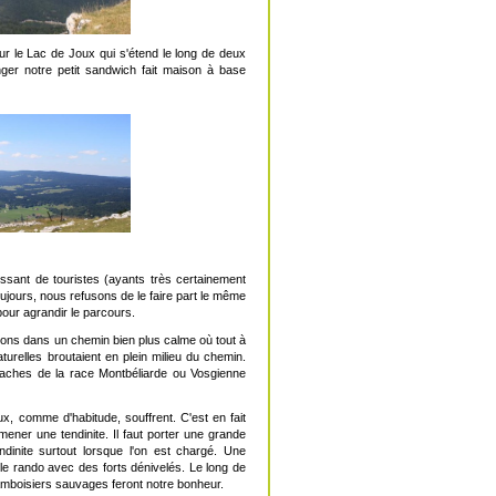
ur le Lac de Joux qui s'étend le long de deux
ger notre petit sandwich fait maison à base
sant de touristes (ayants très certainement
jours, nous refusons de le faire part le même
pour agrandir le parcours.
geons dans un chemin bien plus calme où tout à
elles broutaient en plein milieu du chemin.
vaches de la race Montbéliarde ou Vosgienne
, comme d'habitude, souffrent. C'est en fait
mener une tendinite. Il faut porter une grande
dinite surtout lorsque l'on est chargé. Une
iple rando avec des forts dénivelés. Le long de
mboisiers sauvages feront notre bonheur.