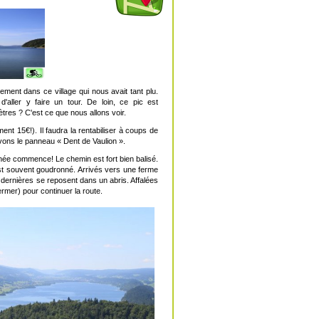
nt dans ce village qui nous avait tant plu.
aller y faire un tour. De loin, ce pic est
res ? C'est ce que nous allons voir.
nt 15€!). Il faudra la rentabiliser à coups de
vons le panneau « Dent de Vaulion ».
ournée commence! Le chemin est fort bien balisé.
 est souvent goudronné. Arrivés vers une ferme
ernières se reposent dans un abris. Affalées
fermer) pour continuer la route.