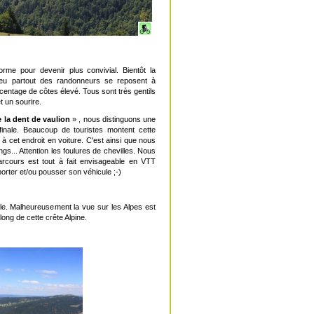
orme pour devenir plus convivial. Bientôt la
eu partout des randonneurs se reposent à
centage de côtes élevé. Tous sont très gentils
t un sourire.
e la dent de vaulion
» , nous distinguons une
inale. Beaucoup de touristes montent cette
er à cet endroit en voiture. C'est ainsi que nous
... Attention les foulures de chevilles. Nous
rcours est tout à fait envisageable en VTT
orter et/ou pousser son véhicule ;-)
le. Malheureusement la vue sur les Alpes est
ong de cette crête Alpine.