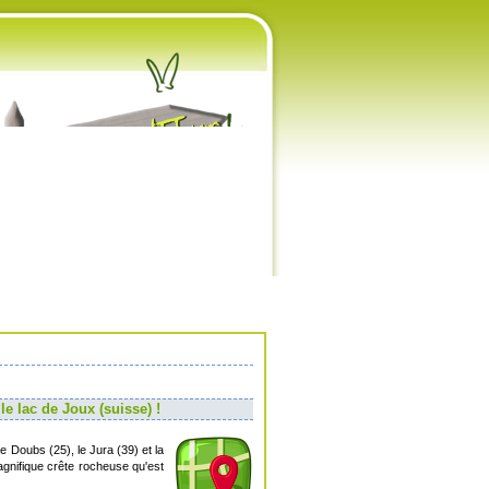
e lac de Joux (suisse) !
e Doubs (25), le Jura (39) et la
agnifique crête rocheuse qu'est