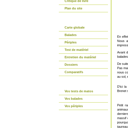
Critique de livre
Plan du site
partir-en-vtt.com
Carte globale
Balades
En effe
Nous av
Périples
impress
Test de matériel
Avant d
balades
Entretien du matériel
De suite
Dossiers
Pas mal
Comparatifs
nous co
au sol, 
La parole est à vous
D'ici l
Brenet 
Vos tests de matos
Vos balades
Petit 
Vos périples
animaux
dernier
Connexion
massif 
pourquo
taureau