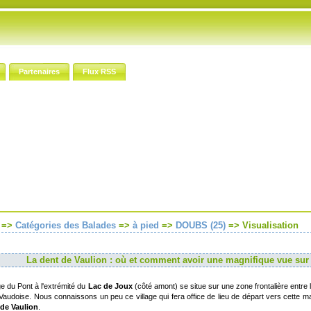
Partenaires
Flux RSS
=>
Catégories des Balades
=>
à pied
=>
DOUBS (25)
=>
Visualisation
La dent de Vaulion : où et comment avoir une magnifique vue sur l
ge du Pont à l'extrémité du
Lac de Joux
(côté amont) se situe sur une zone frontalière entre l
Vaudoise. Nous connaissons un peu ce village qui fera office de lieu de départ vers cette m
 de Vaulion
.