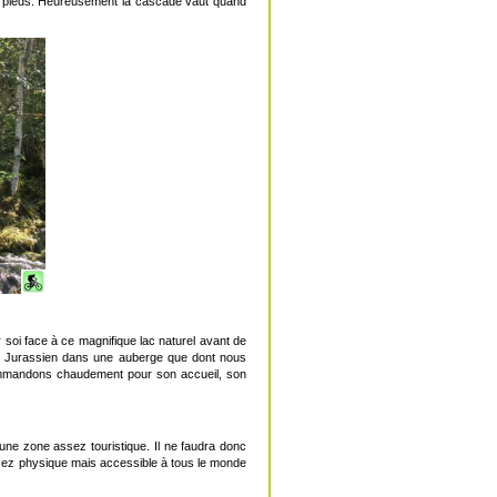
es pieds. Heureusement la cascade vaut quand
 soi face à ce magnifique lac naturel avant de
pas Jurassien dans une auberge que dont nous
commandons chaudement pour son accueil, son
une zone assez touristique. Il ne faudra donc
 assez physique mais accessible à tous le monde