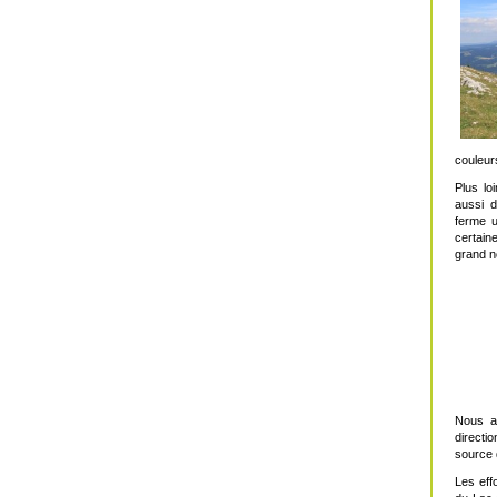
couleur
Plus lo
aussi 
ferme u
certain
grand n
Nous a
directi
source 
Les eff