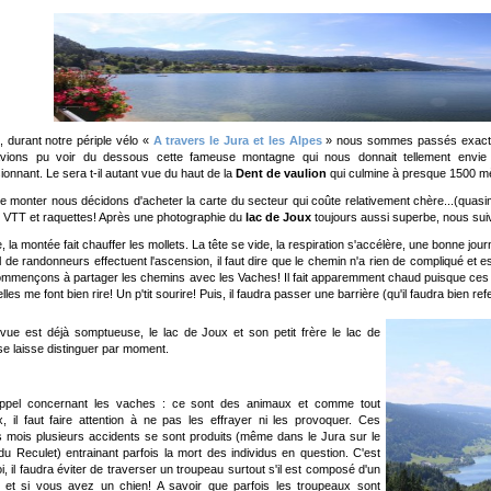
t, durant notre périple vélo «
A travers le Jura et les Alpes
» nous sommes passés exacteme
ions pu voir du dessous cette fameuse montagne qui nous donnait tellement envie d'
ionnant. Le sera t-il autant vue du haut de la
Dent de vaulion
qui culmine à presque 1500 mèt
e monter nous décidons d'acheter la carte du secteur qui coûte relativement chère...(quasime
 VTT et raquettes! Après une photographie du
lac de Joux
toujours aussi superbe, nous sui
, la montée fait chauffer les mollets. La tête se vide, la respiration s'accélère, une bonne j
 de randonneurs effectuent l'ascension, il faut dire que le chemin n'a rien de compliqué et
mmençons à partager les chemins avec les Vaches! Il fait apparemment chaud puisque ces d
elles me font bien rire! Un p'tit sourire! Puis, il faudra passer une barrière (qu'il faudra bien re
a vue est déjà somptueuse, le lac de Joux et son petit frère le lac de
se laisse distinguer par moment.
rappel concernant les vaches : ce sont des animaux et comme tout
, il faut faire attention à ne pas les effrayer ni les provoquer. Ces
s mois plusieurs accidents se sont produits (même dans le Jura sur le
du Reculet) entrainant parfois la mort des individus en question. C'est
i, il faudra éviter de traverser un troupeau surtout s'il est composé d'un
 et si vous avez un chien! A savoir que parfois les troupeaux sont