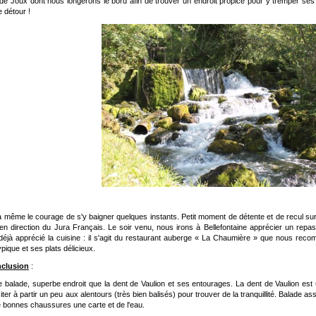
de Joux dont nous longerons le bord afin de trouver un endroit propice pour y tremper s
 détour !
a même le courage de s'y baigner quelques instants. Petit moment de détente et de recul sur
 en direction du Jura Français. Le soir venu, nous irons à Bellefontaine apprécier un re
déjà apprécié la cuisine : il s'agit du restaurant auberge « La Chaumière » que nous re
pique et ses plats délicieux.
nclusion
:
 balade, superbe endroit que la dent de Vaulion et ses entourages. La dent de Vaulion est 
iter à partir un peu aux alentours (très bien balisés) pour trouver de la tranquillité. Balade
 bonnes chaussures une carte et de l'eau.