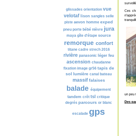
Nuage de tags
surveil
vue
glissades
orientation
Ces chi
velotaf
n'appré
lison
sangles
selle
tranquil
exped
aevon
piste
homme
jura
pneu
porte bébé
nièvre
source
maya
gîte d'étape
remorque
confort
titane
cadre
strech
2016
rivière
léger
feu
panasonic
ascension
chaudanne
tapis de
fixation
image
gr56
sol
lumière
canal
bateau
massif
falaises
balade
équipement
un peu 
tsl
tandem
crêt
critique
parcours
Des pa
degrés
or blanc
gps
escalade