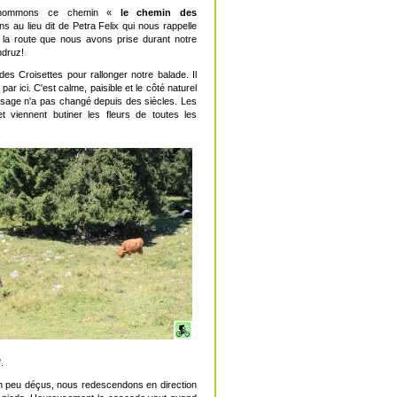
enommons ce chemin «
le chemin des
ns au lieu dit de Petra Felix qui nous rappelle
a route que nous avons prise durant notre
ndruz!
es Croisettes pour rallonger notre balade. Il
 par ici. C'est calme, paisible et le côté naturel
aysage n'a pas changé depuis des siècles. Les
et viennent butiner les fleurs de toutes les
".
n peu déçus, nous redescendons en direction