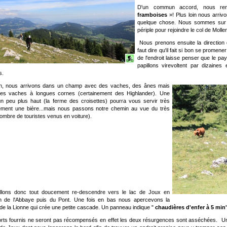
D'un commun accord, nous r
framboises
»! Plus loin nous arrivo
quelque chose. Nous sommes sur l
périple pour rejoindre le col de Molle
Nous prenons ensuite la direction d
faut dire qu'il fait si bon se promener
de l'endroit laisse penser que le p
papillons virevoltent par dizaines 
s.
in, nous arrivons dans un champ avec des vaches
, des ânes mais
des vaches à longues cornes (certainement des Highlander). Une
n peu plus haut (la ferme des croisettes) pourra vous servir très
ement une bière...mais nous passons notre chemin au vue du très
ombre de touristes venus en voiture).
llons donc tout doucement re-descendre vers le lac de Joux en
on de l'Abbaye puis du Pont. Une fois en bas nous apercevons la
de la Lionne qui crée une petite cascade. Un panneau indique "
chaudières d'enfer à 5 min
orts fournis ne seront pas récompensés en effet les deux résurgences sont asséchées. U