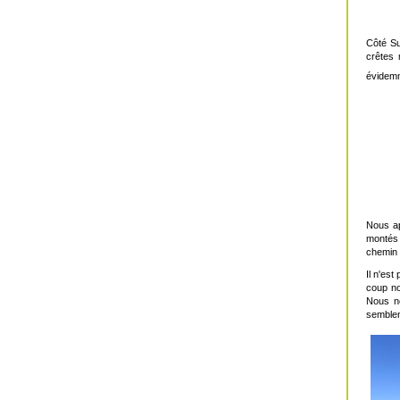
Côté Su
crêtes 
évidem
Nous ap
montés 
chemin 
Il n'es
coup no
Nous ne
semblen