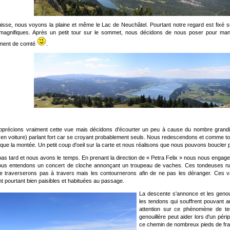
isse, nous voyons la plaine et même le Lac de Neuchâtel. Pourtant notre regard est fixé s
magnifiques. Après un petit tour sur le sommet, nous décidons de nous poser pour man
ment de comté
.
précions vraiment cette vue mais décidons d'écourter un peu à cause du nombre grandis
en voiture) parlant fort car se croyant probablement seuls. Nous redescendons et comme tou
que la montée. Un petit coup d'oeil sur la carte et nous réalisons que nous pouvons boucler 
t pas tard et nous avons le temps. En prenant la direction de « Petra Felix » nous nous enga
us entendons un concert de cloche annonçant un troupeau de vaches. Ces tondeuses natur
 traverserons pas à travers mais les contournerons afin de ne pas les déranger. Ces 
t pourtant bien paisibles et habituées au passage.
La descente s'annonce et les genoux
les tendons qui souffrent pouvant a
attention sur ce phénomène de ten
genouillère peut aider lors d'un pér
ce chemin de nombreux pieds de fra