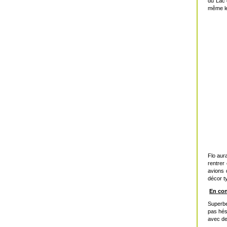
du Lac 
même le
Flo aur
rentrer
avions 
décor ty
En co
Superbe
pas hés
avec de