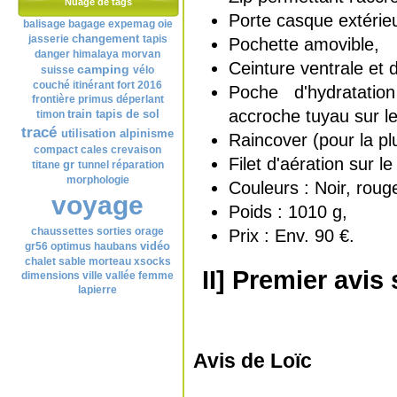
Nuage de tags
Porte casque extérieu
balisage
bagage
expemag
oie
changement
jasserie
tapis
Pochette amovible,
danger
himalaya
morvan
Ceinture ventrale et d
camping
suisse
vélo
couché
itinérant
fort
2016
Poche d'hydratati
frontière
primus
déperlant
accroche tuyau sur le
train
tapis de sol
timon
tracé
utilisation
alpinisme
Raincover (pour la plu
compact
cales
crevaison
Filet d'aération sur le
gr
titane
tunnel
réparation
morphologie
Couleurs : Noir, roug
voyage
Poids : 1010 g,
chaussettes
sorties
orage
Prix : Env. 90 €.
vidéo
gr56
optimus
haubans
chalet
sable
morteau
xsocks
II] Premier avis
dimensions
ville
vallée
femme
lapierre
Avis de Loïc