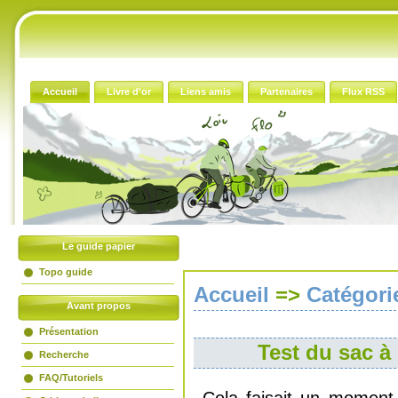
Accueil
Livre d'or
Liens amis
Partenaires
Flux RSS
Le guide papier
Topo guide
Accueil
=>
Catégori
Avant propos
Présentation
Test du sac 
Recherche
FAQ/Tutoriels