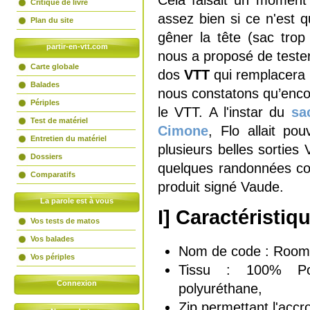
Cela faisait un moment 
Critique de livre
assez bien si ce n'est qu
Plan du site
gêner la tête (sac tro
partir-en-vtt.com
nous a proposé de teste
Carte globale
dos
VTT
qui remplacera p
Balades
nous constatons qu’encor
Périples
le VTT. A l'instar du
sa
Test de matériel
Cimone
, Flo allait po
Entretien du matériel
plusieurs belles sortie
Dossiers
quelques randonnées 
Comparatifs
produit signé Vaude.
La parole est à vous
I] Caractéristiq
Vos tests de matos
Vos balades
Nom de code : Room
Vos périples
Tissu : 100% Po
Connexion
polyuréthane,
Zip permettant l'acc