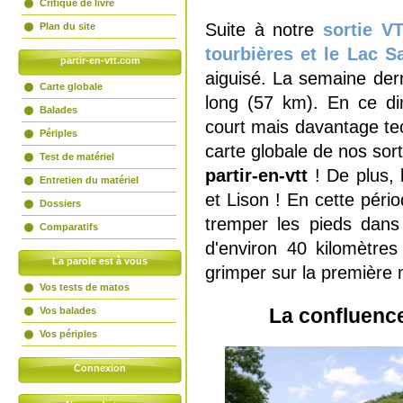
Critique de livre
Suite à notre
sortie V
Plan du site
tourbières et le Lac Sa
partir-en-vtt.com
aiguisé. La semaine dern
Carte globale
long (57 km). En ce di
Balades
court mais davantage tec
Périples
carte globale de nos sor
Test de matériel
partir-en-vtt
! De plus, 
Entretien du matériel
et Lison ! En cette pério
Dossiers
tremper les pieds dan
Comparatifs
d'environ 40 kilomètre
La parole est à vous
grimper sur la première 
Vos tests de matos
La confluence 
Vos balades
Vos périples
Connexion