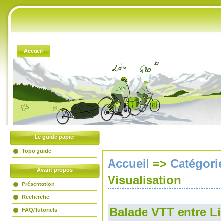
Accueil
Livre d'or
Liens amis
Partenaires
Flux RSS
Le guide papier
Topo guide
Accueil
=>
Catégori
Avant propos
Visualisation
Présentation
Recherche
Balade VTT entre L
FAQ/Tutoriels