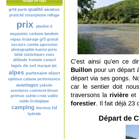
Nuage de tags
qualité
aération
gr56
partir
refuge
praticité
smartphone
prix
planète d
tandem
waypoints
carbone
repas
gr5
éclairage
gratuit
secours
combe
agression
photographie
kuenzi
porte
bébé
statistiques
vues
altitude
frontale
canard
C'est ainsi qu'en ce d
tapis de sol
marque
pic
Buillon
pour un départ à
alpes
partenaire
départ
départ via ses gongs. No
optimus
cabane
performance
avantages
car le sentier doit nou
yaksite
aventures
comment
léman
traversons la
rivière
et 
primus
sainte-croix
vallée
sable
écologique
forestier
. Il fait déjà 2
camping
tsl
thermos
hybride
Départ de C