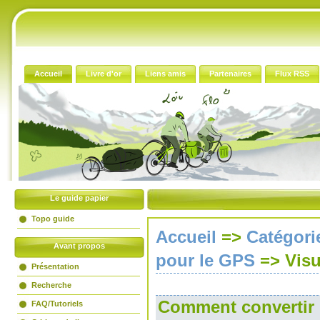
Accueil
Livre d'or
Liens amis
Partenaires
Flux RSS
Le guide papier
Topo guide
Accueil
=>
Catégori
Avant propos
pour le GPS
=>
Visu
Présentation
Recherche
Comment convertir 
FAQ/Tutoriels