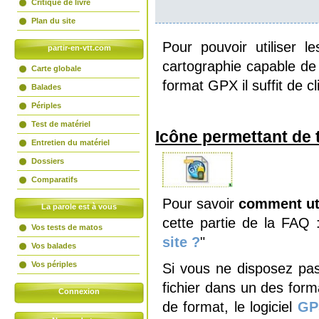
Critique de livre
Plan du site
Pour pouvoir utiliser l
partir-en-vtt.com
cartographie capable de 
Carte globale
format GPX il suffit de 
Balades
Périples
Test de matériel
Icône permettant de t
Entretien du matériel
Dossiers
Comparatifs
Pour savoir
comment uti
La parole est à vous
cette partie de la FAQ :
Vos tests de matos
site ?
"
Vos balades
Vos périples
Si vous ne disposez pas d
fichier dans un des forma
Connexion
de format, le logiciel
GP