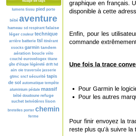
Nuage de tags
graphique en français. 
pied
tissu
lumens
porte
disponible à cette adres
aventure
bébé
falaise
hameau
sd
respirant
Enfin, pour les utilisat
technique
léger
couleur
tsl
batterie
commande extrêmement 
arrière
itinérant
garmin
tandem
xsocks
aération
boucle
vélo
eurovelogex
couché
titane
Une fois la trace conver
légèreté
gîte d'étape
drift hd
ain
oie
traversée
jasserie
tapis
sécurité
gtmc
sncf
de sol
automatique
tempête
Pour Garmin le logici
massif
aluminium
pédale
refuge
bébé
doudoune
Pour les autres marq
lison
suchet
belvédères
chemin
bretelles
porter
ferme
Pour finir envoyez la tr
reste plus qu'à suivre la