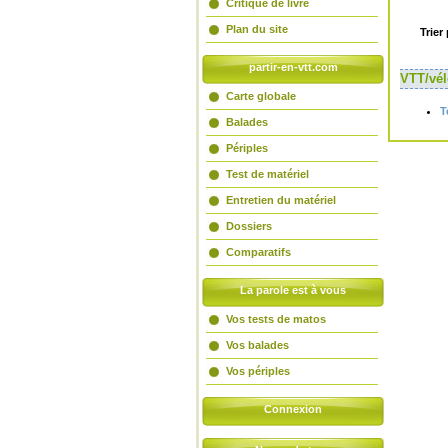
Critique de livre
Plan du site
Trier 
partir-en-vtt.com
VTT/vé
Carte globale
T
Balades
Périples
Test de matériel
Entretien du matériel
Dossiers
Comparatifs
La parole est à vous
Vos tests de matos
Vos balades
Vos périples
Connexion