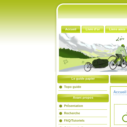
Accueil
Livre d'or
Liens amis
Le guide papier
Topo guide
Accueil
Avant propos
Présentation
Recherche
FAQ/Tutoriels