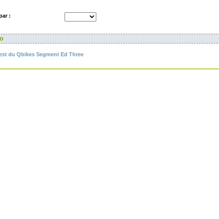
par :
lo
est du Qbikes Segment Ed Three