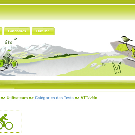
Partenaires
Flux RSS
=> Utilisateurs =>
Catégories des Tests
=>
VTT/vélo