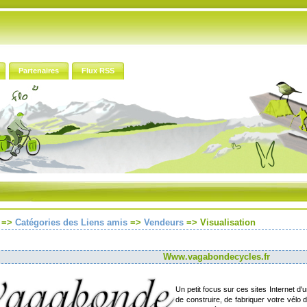
Partenaires
Flux RSS
=>
Catégories des Liens amis
=>
Vendeurs
=>
Visualisation
Www.vagabondecycles.fr
Un petit focus sur ces sites Internet 
de construire, de fabriquer votre vélo