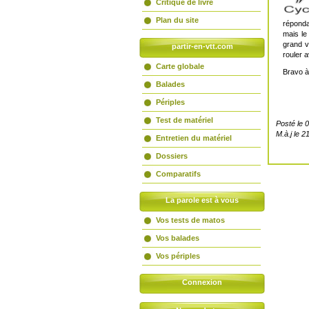
Critique de livre
Plan du site
réponda
mais le
grand v
partir-en-vtt.com
rouler a
Carte globale
Bravo à
Balades
Périples
Test de matériel
Posté le 
M.à.j le 
Entretien du matériel
Dossiers
Comparatifs
La parole est à vous
Vos tests de matos
Vos balades
Vos périples
Connexion