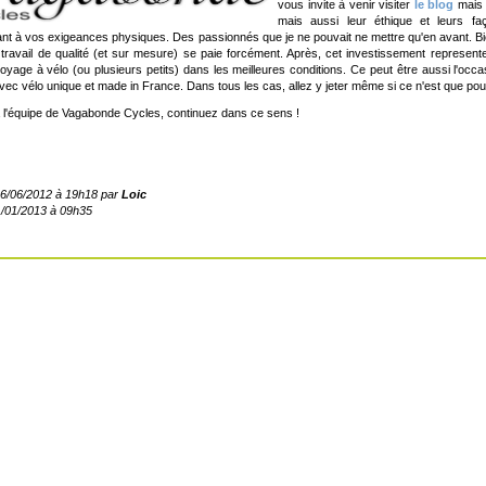
vous invite à venir visiter
le blog
mais
mais aussi leur éthique et leurs f
nt à vos exigeances physiques. Des passionnés que je ne pouvait ne mettre qu'en avant. Bi
 travail de qualité (et sur mesure) se paie forcément. Après, cet investissement represent
oyage à vélo (ou plusieurs petits) dans les meilleures conditions. Ce peut être aussi l'occa
vec vélo unique et made in France. Dans tous les cas, allez y jeter même si ce n'est que pour 
 l'équipe de Vagabonde Cycles, continuez dans ce sens !
06/06/2012 à 19h18 par
Loic
21/01/2013 à 09h35