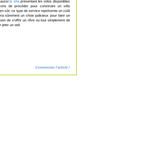
 aussi
le site
présentant les vélos disponibles
açons de procéder pour construire un vélo
en-sûr, ce type de service représente un coût
era sûrement un choix judicieux pour faire un
sion de s'offrir un rêve ou tout simplement de
jeter un oeil.
Commenter l'article !