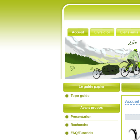
Accueil
Livre d'or
Liens amis
Le guide papier
Topo guide
Accueil
Avant propos
Présentation
Recherche
FAQ/Tutoriels