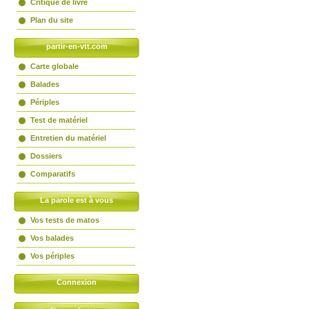
Critique de livre
Plan du site
partir-en-vtt.com
Carte globale
Balades
Périples
Test de matériel
Entretien du matériel
Dossiers
Comparatifs
La parole est à vous
Vos tests de matos
Vos balades
Vos périples
Connexion