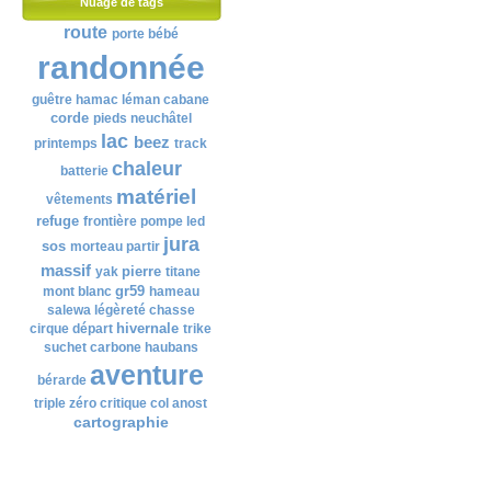
Nuage de tags
route
porte bébé
randonnée
guêtre
hamac
léman
cabane
corde
pieds
neuchâtel
lac
beez
printemps
track
chaleur
batterie
matériel
vêtements
refuge
frontière
pompe
led
jura
sos
morteau
partir
massif
pierre
yak
titane
gr59
mont blanc
hameau
salewa
légèreté
chasse
hivernale
cirque
départ
trike
suchet
carbone
haubans
aventure
bérarde
triple zéro
critique
col
anost
cartographie