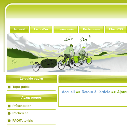
Accueil
Livre d'or
Liens amis
Partenaires
Flux RSS
Le guide papier
Topo guide
Accueil
=>
Retour à l'article
=>
Ajout
Avant propos
Présentation
Recherche
FAQ/Tutoriels